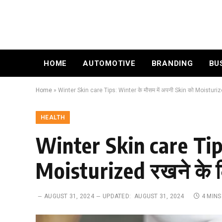
HOME
AUTOMOTIVE
BRANDING
BU
Home
»
Winter Skin care Tips: Winter के मौसम में अपनी Skin को Moisturize
HEALTH
Winter Skin care Tips
Moisturized रखने के ल
AUGUST 31, 2024
UPDATED:
AUGUST 31, 2024
4 MINS