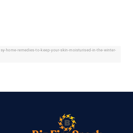
asy-home-remedies-to-keep-your-skin-moisturised-in-the-winter-