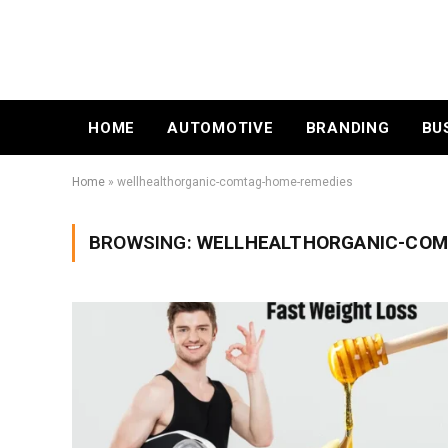
HOME
AUTOMOTIVE
BRANDING
BU
Home
»
wellhealthorganic-comtag-home-remedies
BROWSING:
WELLHEALTHORGANIC-COM